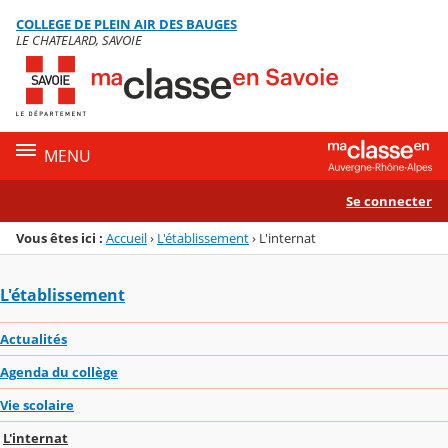
Panneau de gestion des cookies
COLLEGE DE PLEIN AIR DES BAUGES
Menu de la rubrique
Contenu
LE CHATELARD, SAVOIE
MENU
Se connecter
Vous êtes ici :
Accueil
›
L'établissement
›
L'internat
L'établissement
Actualités
Agenda du collège
Vie scolaire
L'internat