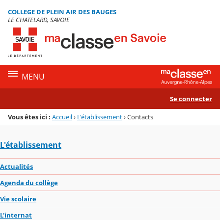
Panneau de gestion des cookies
COLLEGE DE PLEIN AIR DES BAUGES
Menu de la rubrique
Contenu
LE CHATELARD, SAVOIE
MENU
Se connecter
Vous êtes ici :
Accueil
›
L'établissement
›
Contacts
L'établissement
Actualités
Agenda du collège
Vie scolaire
L'internat