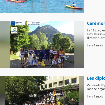
Cérémon
Le 12 juin, l
ainsi leur in
direction, d
il y a 1 mois
Les dipl
Vendredi 12 j
l'année organi
il y a 1 mois