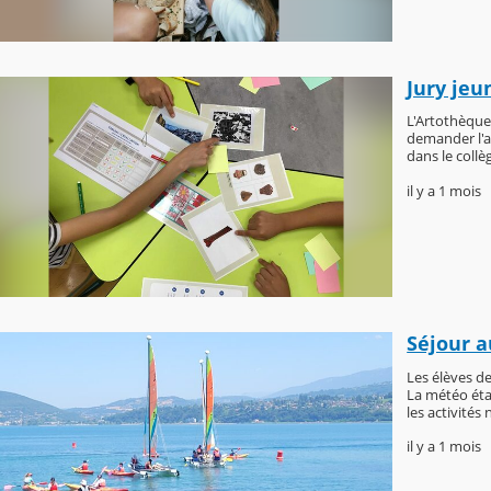
Jury jeu
L'Artothèque
demander l'a
dans le collè
il y a 1 mois
Séjour a
Les élèves d
La météo éta
les activités
il y a 1 mois