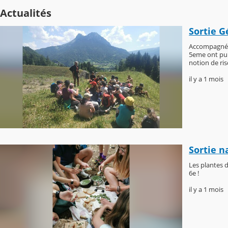
Actualités
Sortie 
Accompagnés 
5eme ont pu d
notion de ri
il y a 1 mois
Sortie 
Les plantes d
6e !
il y a 1 mois