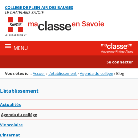
Panneau de gestion des cookies
COLLEGE DE PLEIN AIR DES BAUGES
Menu de la rubrique
Contenu
LE CHATELARD, SAVOIE
MENU
Se connecter
Vous êtes ici :
Accueil
›
L'établissement
›
Agenda du collège
›
Blog
L'établissement
Actualités
Agenda du collège
Vie scolaire
L'internat